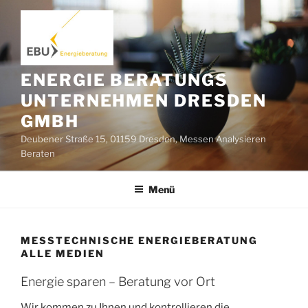
Zum
Inhalt
springen
ENERGIE BERATUNGS
UNTERNEHMEN DRESDEN
GMBH
Deubener Straße 15, 01159 Dresden, Messen Analysieren
Beraten
Menü
MESSTECHNISCHE ENERGIEBERATUNG
ALLE MEDIEN
Energie sparen – Beratung vor Ort
Wir kommen zu Ihnen und kontrollieren die